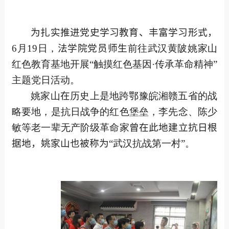
为扎实推进党史学习教育、丰富学习形式，
6
月
19
日，
法学院党员师生
前往武汉黄陂姚家山
红色教育基地开展“触摸红色基因
·
传承革命精神”
主题党日活动。
姚家山
在
历史上是地跨鄂豫皖湘赣五省的战
略要地，是抗日战争的红色堡垒，李先念、陈少
敏等老一辈无产阶级革命家
曾在此地建立抗日根
据地，姚家山也被称为
“武汉抗战第一村”。