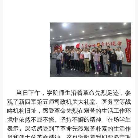
当日
下午，
学院师生
沿着革命先烈足迹，参
观了新四军第五师司政机关大礼堂、医务室等战
略机构旧址，
感受
革命先烈在艰苦的生活工作环
境中依然不屈不挠、坚持不懈
的精神
。
在场学生
表示，深切
感受到
了革命先烈
艰苦朴素的生活作
风和伟大的革命精神，
这
也激励着
我们要
坚定理