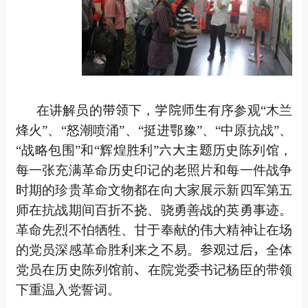
在讲解员的
带领
下，
学院师生
有序参观“木兰
烽火”、“怒潮喷涌”、“挺进鄂豫”、“中原抗战”、
“战略包围”和“辉煌胜利”
六大主题
历史陈列馆，
每一张充满革命历史印记的老照片和每一件战争
时期的珍贵革命文物都在向大家展示新四军第五
师在抗战期间百折不挠、骁勇善战的英勇事迹。
革命先烈不怕牺牲、甘于奉献的伟大精神让在场
的党员深感革命胜利来之不易。
参观过后，
全体
党员在历史陈列馆前
、
在院党委书记杨臣的带领
下重温入党誓词。