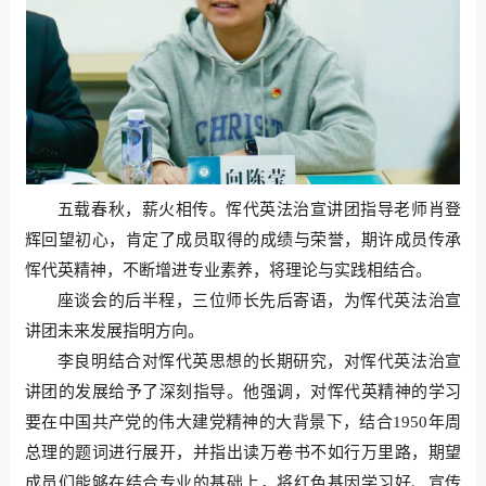
五载春秋，薪火相传。恽代英法治宣讲团指导老师肖登
辉回望初心，肯定了成员取得的成绩与荣誉，期许成员传承
恽代英精神，不断增进专业素养，将理论与实践相结合。
座谈会的后半程，三位师长先后寄语，为恽代英法治宣
讲团未来发展指明方向。
李良明结合对恽代英思想的长期研究，对恽代英法治宣
讲团的发展给予了深刻指导。他强调，对恽代英精神的学习
要在中国共产党的伟大建党精神的大背景下，结合1950年周
总理的题词进行展开，并指出读万卷书不如行万里路，期望
成员们能够在结合专业的基础上，将红色基因学习好、宣传