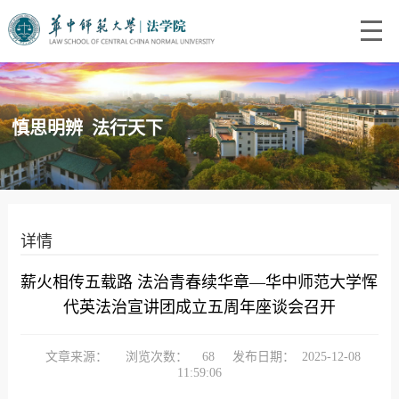
慎思明辨 法行天下
详情
薪火相传五载路 法治青春续华章—华中师范大学恽
代英法治宣讲团成立五周年座谈会召开
文章来源：
浏览次数：
68
发布日期：
2025-12-08
11:59:06