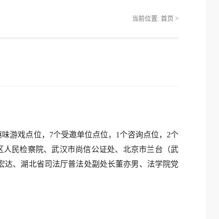
当前位置:
首页
>
趣味游戏点位，7个受邀单位点位，1个咨询点位，2个
区人民检察院、武汉市尚信公证处、北京市兰台（武
宏达、湖北省司法厅普法处副处长董亦男、法学院党