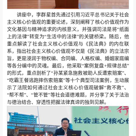
讲座中，李群星首先通过引用习近平总书记关于社会
主义核心价值观的重要论述，深刻阐释了核心价值观作为
文化基因与精神追求的内核意义，并强调司法是将“纸面
上的法律”转变为“生活中的法律”的关键桥梁。随后，他
重点解读了社会主义核心价值观与《民法典》的内在联
系，指出社会主义核心价值观不仅是《民法典》的立法宗
旨，更是浸润于物权编、合同编、人格权编、婚姻家庭编
等各分编中的灵魂。最后，他采取“案例复盘+规律总结”
的形式，重点剖析了“孙某紧急施救被助人反遭索赔案”、
“吃霸王餐逃跑摔伤索赔案”等十个典型司法案例，生动展
示了法院如何通过社会主义核心价值观破解“救不救”、
“帮不帮”、“管不管”等社会道德难题，并分享了关于法治
与德治结合、穿透性把握法律真谛的独到见解。