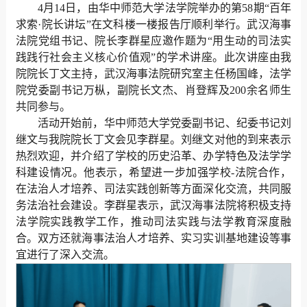
4月14日，由华中师范大学法学院举办的第58期“百年
求索·院长讲坛”在文科楼一楼报告厅顺利举行。武汉海事
法院党组书记、院长李群星应邀作题为“用生动的司法实
践践行社会主义核心价值观”的学术讲座。此次讲座由我
院院长丁文主持，武汉海事法院研究室主任杨国峰，法学
院党委副书记万枞，副院长文杰、肖登辉及200余名师生
共同参与。
活动开始前，华中师范大学党委副书记、纪委书记刘
继文与我院院长丁文会见李群星。刘继文对他的到来表示
热烈欢迎，并介绍了学校的历史沿革、办学特色及法学学
科建设情况。他表示，希望进一步加强学校-法院合作，
在法治人才培养、司法实践创新等方面深化交流，共同服
务法治社会建设。李群星表示，武汉海事法院将积极支持
法学院实践教学工作，推动司法实践与法学教育深度融
合。双方还就海事法治人才培养、实习实训基地建设等事
宜进行了深入交流。