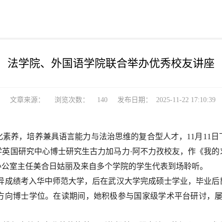
法学院、外国语学院联合举办优秀校友讲座
文章来源：
浏览次数：
140
发布日期：
2025-11-22 17:10:39
素养，培养兼具语言能力与法治思维的复合型人才，11月11
大学英国研究中心博士研究生古力加马力·阿不力孜校友，作《我
办公室主任美合日姑丽及来自多个学院的学生代表到场聆听。
异成绩考入华中师范大学，后在武汉大学完成硕士学业，毕业后毅
方向博士学位。在读期间，她积极参与国家级学术平台研讨，屡获
。