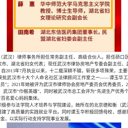
（武汉）律师事务所担任常务副主任、高级合伙人。担任硚口
汉市、湖北省妇女代表；现任武汉市律协房地产专委会副主任、
013年7月执业以来，十二载深耕不辍，斩获多项殊荣，主要有：
，获批武汉市十大个人命名社区法律顾问工作室之一——谭玉华工
党员”；2021年她被评为武汉市律师协会房地产委员会优秀委员，2
”、武汉市“巾帼英雄”、同时被武汉市总工会评为“先进生产优秀
省百名爱心妈妈集体。
积极参与法学院人才培养与学院建设，她所在的北京德和衡（武
搭建了高质量的实践就业平台。同时谭玉华积极回馈母校、感谢
基金，以实际行动支持学院事业发展。