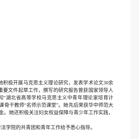
积极开展马克思主义理论研究，发表学术论文30余
的重要文件起草工作，撰写的研究报告曾获国家领导人
和“湖北省高等学校马克思主义中青年理论家培育计
课骨干教师“名师示范课堂”。她先后荣获华中师范大
奖学金。她还积极关注妇女权益保障与青少年工作实践，
。
对法学院的共青团和青年工作给予悉心指导。