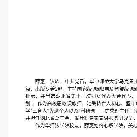
薛惠，汉族，中共党员，华中师范大学马克思
篇，出版专著2部，主持国家级课题2项及省部级课
批示，并当选湖北省第十三次妇女代表大会代表，
划”。作为高校思政课教师，她秉持育人初心、坚守
学“三育人”先进个人以及“科研园丁”“优秀班主任
并担任湖北省总工会、省社科专家宣讲服务团成员，
作为华师法学院校友，薛惠始终心系学院，关